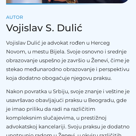
AUTOR
Vojislav S. Dulić
Vojislav Dulić je advokat rođen u Herceg
Novom, u mestu Bijela. Svoje osnovno i srednje
obrazovanje uspešno je završio u Ženevi, čime je
stekao međunarodno obrazovanje i perspektivu
koja dodatno obogaćuje njegovu praksu.
Nakon povratka u Srbiju, svoje znanje i veštine je
usavršavao obavljajući praksu u Beogradu, gde
je imao priliku da radi na različitim
kompleksnim slučajevima, u prestižnoj
advokatskoj kancelariji. Svoju praksu je dodatno
upotpunio radom u Ženevi, u okviru različitih