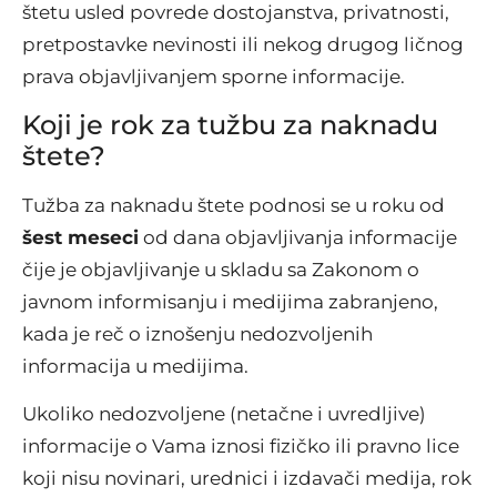
štetu usled povrede dostojanstva, privatnosti,
pretpostavke nevinosti ili nekog drugog ličnog
prava objavljivanjem sporne informacije.
Koji je rok za tužbu za naknadu
štete?
Tužba za naknadu štete podnosi se u roku od
šest meseci
od dana objavljivanja informacije
čije je objavljivanje u skladu sa Zakonom o
javnom informisanju i medijima zabranjeno,
kada je reč o iznošenju nedozvoljenih
informacija u medijima.
Ukoliko nedozvoljene (netačne i uvredljive)
informacije o Vama iznosi fizičko ili pravno lice
koji nisu novinari, urednici i izdavači medija, rok