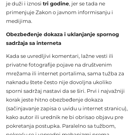
je duži i iznosi
tri godine
, jer se tada ne
primenjuje Zakon o javnom informisanju i
medijima.
Obezbeđenje dokaza i uklanjanje spornog
sadržaja sa interneta
Kada se uvredljivi komentari, lažne vesti ili
privatne fotografije pojave na društvenim
mrežama ili internet portalima, sama tužba za
naknadu štete često nije dovoljna ukoliko
sporni sadržaj nastavi da se širi. Prvi i najvažniji
korak jeste hitno obezbeđenje dokaza
(sačinjavanje zapisa o uvidu u internet stranicu),
kako autor ili urednik ne bi obrisao objavu pre
pokretanja postupka. Paralelno sa tužbom,
pokreću se i vanredni mehanizmi prema