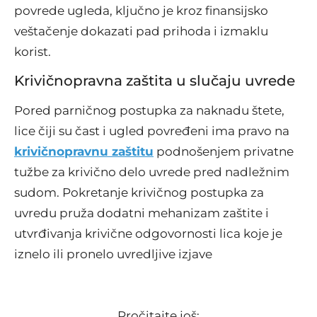
povrede ugleda, ključno je kroz finansijsko
veštačenje dokazati pad prihoda i izmaklu
korist.
Krivičnopravna zaštita u slučaju uvrede
Pored parničnog postupka za naknadu štete,
lice čiji su čast i ugled povređeni ima pravo na
krivičnopravnu zaštitu
podnošenjem privatne
tužbe za krivično delo uvrede pred nadležnim
sudom. Pokretanje krivičnog postupka za
uvredu pruža dodatni mehanizam zaštite i
utvrđivanja krivične odgovornosti lica koje je
iznelo ili pronelo uvredljive izjave
Pročitajte još: