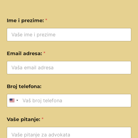
Ime i prezime:
*
Email adresa:
*
Broj telefona:
United States +1
Vaše pitanje:
*