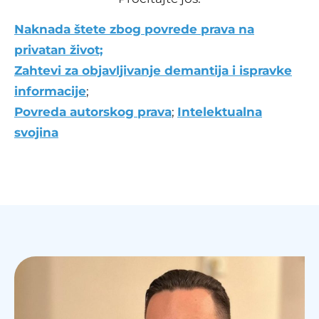
Naknada štete zbog povrede prava na
privatan život;
Zahtevi za objavljivanje demantija i ispravke
informacije
;
Povreda autorskog prava
;
Intelektualna
svojina