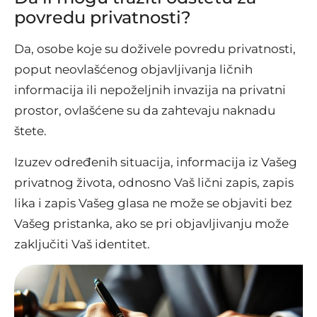
povredu privatnosti?
Da, osobe koje su doživele povredu privatnosti,
poput neovlašćenog objavljivanja ličnih
informacija ili nepoželjnih invazija na privatni
prostor, ovlašćene su da zahtevaju naknadu
štete.
Izuzev određenih situacija, informacija iz Vašeg
privatnog života, odnosno Vaš lični zapis, zapis
lika i zapis Vašeg glasa ne može se objaviti bez
Vašeg pristanka, ako se pri objavljivanju može
zaključiti Vaš identitet.