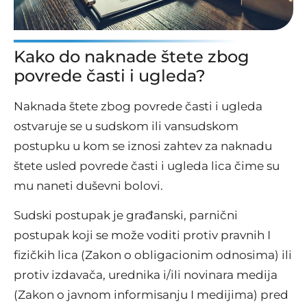
Kako do naknade štete zbog
povrede časti i ugleda?
Naknada štete zbog povrede časti i ugleda
ostvaruje se u sudskom ili vansudskom
postupku u kom se iznosi zahtev za naknadu
štete usled povrede časti i ugleda lica čime su
mu naneti duševni bolovi.
Sudski postupak je građanski, parnični
postupak koji se može voditi protiv pravnih I
fizičkih lica (Zakon o obligacionim odnosima) ili
protiv izdavača, urednika i/ili novinara medija
(Zakon o javnom informisanju I medijima) pred