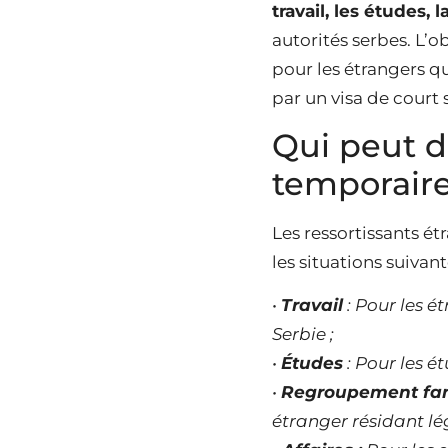
travail, les études, 
autorités serbes. L’
pour les étrangers q
par un visa de court
Qui peut 
temporaire
Les ressortissants é
les situations suivant
•
Travail
: Pour les é
Serbie ;
•
Études
: Pour les é
•
Regroupement fam
étranger résidant lé