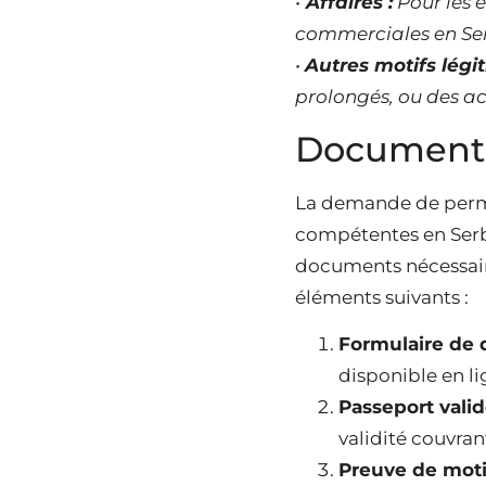
•
Affaires :
Pour les e
commerciales en Ser
•
Autres motifs légi
prolongés, ou des act
Documents
La demande de permi
compétentes en Serbie
documents nécessaire
éléments suivants :
Formulaire de
disponible en l
Passeport vali
validité couvra
Preuve de moti