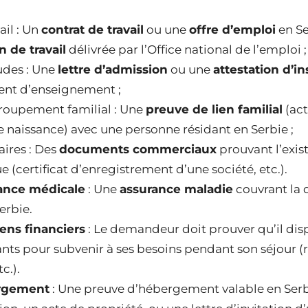
ail : Un
contrat de travail
ou une
offre d’emploi
en Se
n de travail
délivrée par l’Office national de l’emploi ;
udes : Une
lettre d’admission
ou une
attestation d’in
ent d’enseignement ;
groupement familial : Une
preuve de lien familial
(act
de naissance) avec une personne résidant en Serbie ;
aires : Des
documents commerciaux
prouvant l’exis
(certificat d’enregistrement d’une société, etc.).
ance médicale
: Une
assurance maladie
couvrant la 
erbie.
ns financiers
: Le demandeur doit prouver qu’il di
sants pour subvenir à ses besoins pendant son séjour (
c.).
rgement
: Une preuve d’hébergement valable en Se