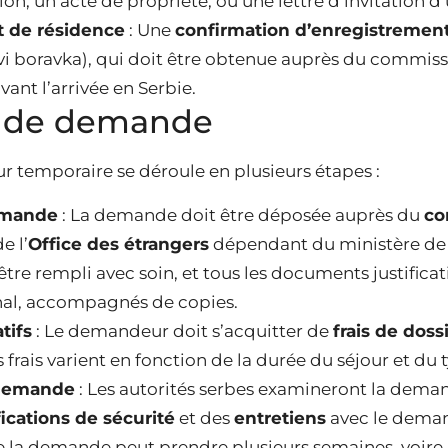
ion, un acte de propriété, ou une lettre d’invitation d
 de résidence
: Une
confirmation d’enregistremen
avi boravka), qui doit être obtenue auprès du commiss
vant l’arrivée en Serbie.
 de demande
 temporaire se déroule en plusieurs étapes :
emande
: La demande doit être déposée auprès du
co
e l’
Office des étrangers
dépendant du ministère de l
être rempli avec soin, et tous les documents justificat
inal, accompagnés de copies.
tifs
: Le demandeur doit s’acquitter de
frais de doss
frais varient en fonction de la durée du séjour et d
 demande
: Les autorités serbes examineront la deman
fications de sécurité
et des
entretiens
avec le deman
e la demande peut prendre plusieurs semaines, voire 