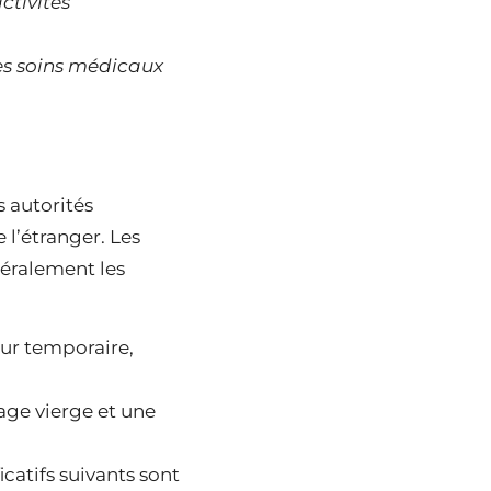
ctivités
des soins médicaux
 autorités
 l’étranger. Les
néralement les
our temporaire,
ge vierge et une
icatifs suivants sont