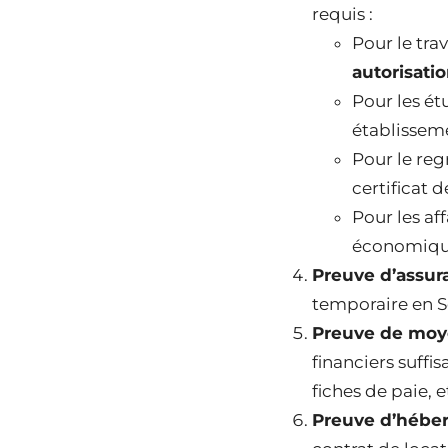
requis :
Pour le trav
autorisatio
Pour les ét
établissem
Pour le re
certificat 
Pour les aff
économique 
Preuve d’assur
temporaire en S
Preuve de moye
financiers suffi
fiches de paie, et
Preuve d’hébe