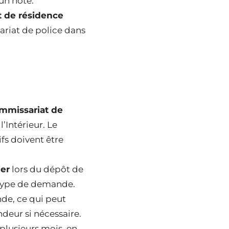
’un hôte.
t de résidence
ariat de police dans
mmissariat de
’Intérieur. Le
ifs doivent être
ier
lors du dépôt de
u type de demande.
de, ce qui peut
deur si nécessaire.
plusieurs mois, en